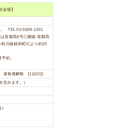
京会場】
EL 03-5609-1201
は首都高6号三郷線-首都高
小松川線錦糸町ICより約20
要予約。
午 昼食後解散 [1泊2日]
どを含みます。）
長）