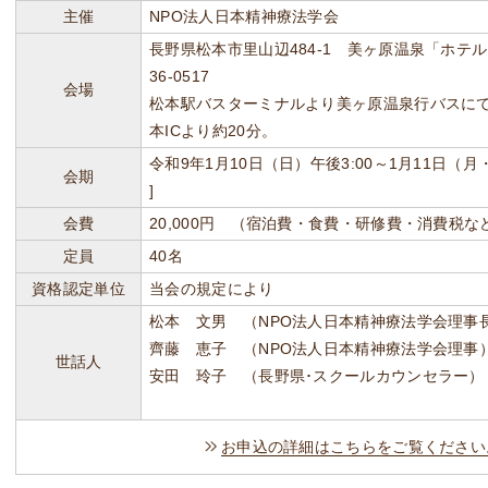
主催
NPO法人日本精神療法学会
長野県松本市里山辺484-1 美ヶ原温泉「ホテル
36-0517
会場
松本駅バスターミナルより美ヶ原温泉行バスに
本ICより約20分。
令和9年1月10日（日）午後3:00～1月11日（
会期
]
会費
20,000円 （宿泊費・食費・研修費・消費税
定員
40名
資格認定単位
当会の規定により
松本 文男 （NPO法人日本精神療法学会理事
齊藤 恵子 （NPO法人日本精神療法学会理事
世話人
安田 玲子 （長野県･スクールカウンセラー）
お申込の詳細はこちらをご覧ください