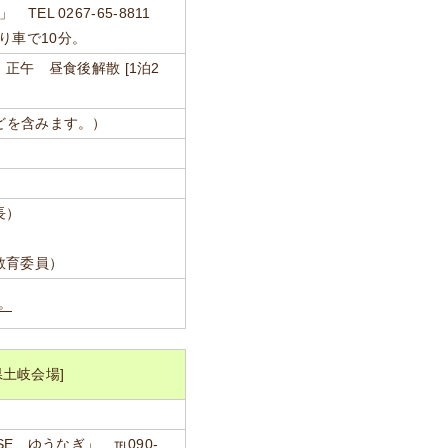
L 0267-65-8811
り車で10分。
) 正午 昼食後解散 [1泊2
などを含みます。）
長）
教育委員）
。
土岐会場]
SE ゆうなぎ」 ℡090-