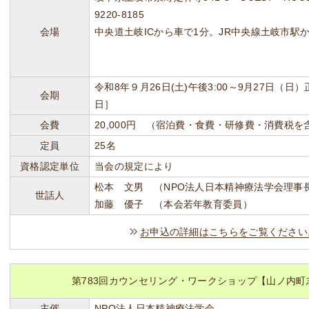
9220-8185
会場
中央道土岐ICから車で1分。JR中央線土岐市駅
令和8年９月26日(土)午後3:00～9月27日（日
会期
日］
会費
20,000円 （宿泊費・食費・研修費・消費税
定員
25名
資格認定単位
当会の規定により
松本 文男 （NPO法人日本精神療法学会理事
世話人
加藤 優子 （本会若年教育委員）
お申込の詳細はこちらをご覧ください
第783回カウンセリング・ワークショップ【山ノ内町
主催
NPO法人日本精神療法学会