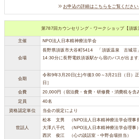
お申込の詳細はこちらをご覧ください
第787回カウンセリング・ワークショップ【須坂
主催
NPO法人日本精神療法学会
長野県須坂市大谷町5414 「須坂温泉 古城荘」 ℡
会場
14:30分に長野電鉄須坂駅から宿のバスが出ます
令和9年3月20日(土)午後3:00～3月21日（日
会期
日］
会費
20,000円（宿泊費・食費・研修費・消費税を含
定員
40名
資格認定単位
当会の規定により
松本 文男 （NPO法人日本精神療法学会理事
世話人
大澤八千代 （NPO法人日本精神療法学会理事
西沢 俊江 （心の談話室・中野会場担当）