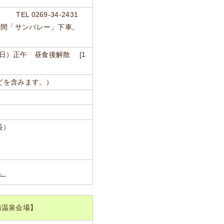
L 0269-34-2431
時間「サンバレー」下車。
日（日）正午 昼食後解散 [1
などを含みます。）
長）
。
訪温泉会場】