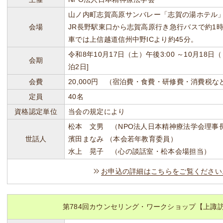
山ノ内町志賀高原サンバレー「志賀の湯ホテル」 TE
会場
JR長野駅東口から志賀高原行き急行バスで約1
車では上信越道信州中野ICより約45分。
令和8年10月17日（土）午後3:00 ～10月18
会期
泊2日]
会費
20,000円 （宿泊費・食費・研修費・消費税
定員
40名
資格認定単位
当会の規定により
松本 文男 （NPO法人日本精神療法学会理事
世話人
濱田まなみ （本会若年教育委員）
水上 晃子 （心の談話室・松本会場担当）
お申込の詳細はこちらをご覧ください
第784回カウンセリング・ワークショップ【上諏