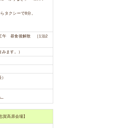
からタクシーで8分。
）正午 昼食後解散 ［1泊2
を含みます。）
長）
。
志賀高原会場】