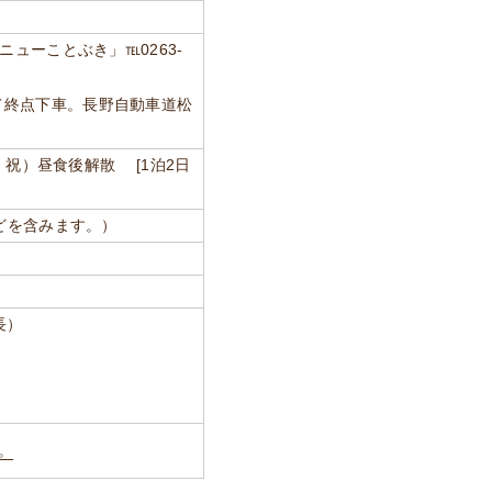
ニューことぶき」℡0263-
て終点下車。長野自動車道松
月・祝）昼食後解散 [1泊2日
などを含みます。）
長）
）
。