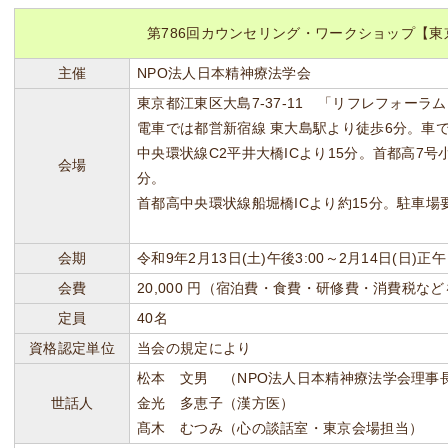
第786回カウンセリング・ワークショップ【東
主催
NPO法人日本精神療法学会
東京都江東区大島7-37-11 「リフレフォーラム」 T
電車では都営新宿線 東大島駅より徒歩6分。車で
中央環状線C2平井大橋ICより15分。首都高7号
会場
分。
首都高中央環状線船堀橋ICより約15分。駐車場
会期
令和9年2月13日(土)午後3:00～2月14日(日)正
会費
20,000 円（宿泊費・食費・研修費・消費税な
定員
40名
資格認定単位
当会の規定により
松本 文男 （NPO法人日本精神療法学会理事
世話人
金光 多恵子（漢方医）
髙木 むつみ（心の談話室・東京会場担当）