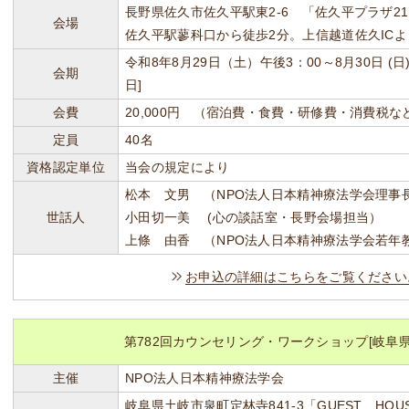
長野県佐久市佐久平駅東2-6 「佐久平プラザ21」 TE
会場
佐久平駅蓼科口から徒歩2分。上信越道佐久ICよ
令和8年8月29日（土）午後3：00～8月30日 (日
会期
日]
会費
20,000円 （宿泊費・食費・研修費・消費税
定員
40名
資格認定単位
当会の規定により
松本 文男 （NPO法人日本精神療法学会理事
世話人
小田切一美 (心の談話室・長野会場担当）
上條 由香 （NPO法人日本精神療法学会若年
お申込の詳細はこちらをご覧ください
第782回カウンセリング・ワークショップ[岐阜県
主催
NPO法人日本精神療法学会
岐阜県土岐市泉町定林寺841-3「GUEST HOU