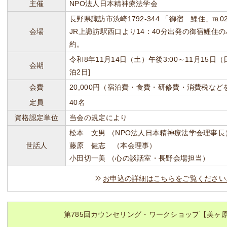
主催
NPO法人日本精神療法学会
長野県諏訪市渋崎1792-344 「御宿 鯉住」℡0266
会場
JR上諏訪駅西口より14：40分出発の御宿鯉住
約。
令和8年11月14日（土）午後3:00～11月15日
会期
泊2日]
会費
20,000円（宿泊費・食費・研修費・消費税な
定員
40名
資格認定単位
当会の規定により
松本 文男 （NPO法人日本精神療法学会理事長
世話人
藤原 健志 （本会理事）
小田切一美 （心の談話室・長野会場担当）
お申込の詳細はこちらをご覧ください
第785回カウンセリング・ワークショップ【美ヶ