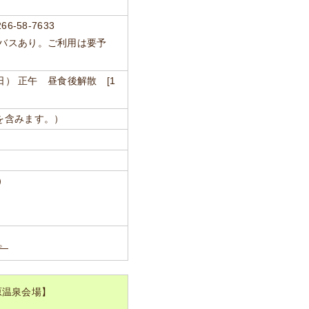
-58-7633
のバスあり。ご利用は要予
（日） 正午 昼食後解散 [1
どを含みます。）
）
。
原温泉会場】