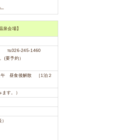
。
温泉会場】
026-245-1460
。(要予約）
）正午 昼食後解散 ［1泊２
みます。）
長）
）