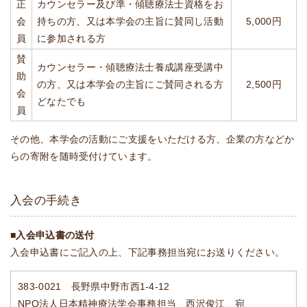
正
カウンセラー及び準・傾聴療法士資格をお
会
持ちの方、又は本学会の主旨に賛同し活動
5,000円
員
に参加される方
賛
カウンセラー・傾聴療法士養成講座受講中
助
の方、又は本学会の主旨にご賛同される方
2,500円
会
どなたでも
員
その他、本学会の活動にご支援をいただける方、企業の方などか
らの寄附を随時受付けています。
入会の手続き
■入会申込書の送付
入会申込書にご記入の上、下記事務担当宛にお送りください。
383-0021 長野県中野市西1-4-12
NPO法人日本精神療法学会事務担当 西沢俊江 宛