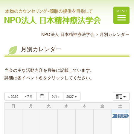
NPO法人 日本精神療法学会
>
月別カレンダー
月別カレンダー
当会の主な活動内容を月毎に記載しています。
詳細は各イベント名をクリックしてください。
2025
7月
9月
2027
日
月
火
水
木
金
土
1
【長野県志