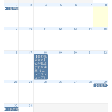
2
3
4
5
6
7
8
【長野県志賀高原】第47回少年少女サマースクール
9
10
11
12
13
14
15
16
17
18
19
20
21
22
【長野県
佐久市】
心が見え
ますか講
座(ミニ
ワークシ
ョップ）
23
24
25
26
27
28
29
【長野県軽
30
31
【長野県軽井沢町】第781回カウンセリング・ワークショップ佐久会場